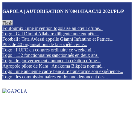
GAPOLA | AUTORISATION N°0041/HAAC/12-2021/PL/P
Flash
Foufoumix : une invention togolaise au cœur d’une...
Togo : Gal Dimini Allahare diligente une enquête...
Football : Tata Avlessi appelle Gianni Infantino et Patrice...
Plus de 40 organisations de la société civile...
Togo : l’UFC en congrès ordinaire ce weekend...
Togo : 132 fonctionnaires sanctionnés en deux ans
Togo : le gouvernement annonce la création d’une...
Agropole pilote de Kara : Anakoma Bikpéta nommé...
Togo : une ancienne cadre bancaire transforme son expérience...
Togo : les commissionnaires en douane dénoncent des...