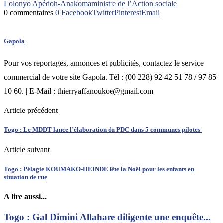
Lolonyo Apédoh-Anakoma
ministre de l’Action sociale
0 commentaires
0
Facebook
Twitter
Pinterest
Email
Gapola
Pour vos reportages, annonces et publicités, contactez le service
commercial de votre site Gapola. Tél : (00 228) 92 42 51 78 / 97 85
10 60. | E-Mail : thierryaffanoukoe@gmail.com
Article précédent
Togo : Le MDDT lance l’élaboration du PDC dans 5 communes pilotes
Article suivant
Togo : Pélagie KOUMAKO-HEINDE fête la Noël pour les enfants en
situation de rue
A lire aussi...
Togo : Gal Dimini Allahare diligente une enquête...