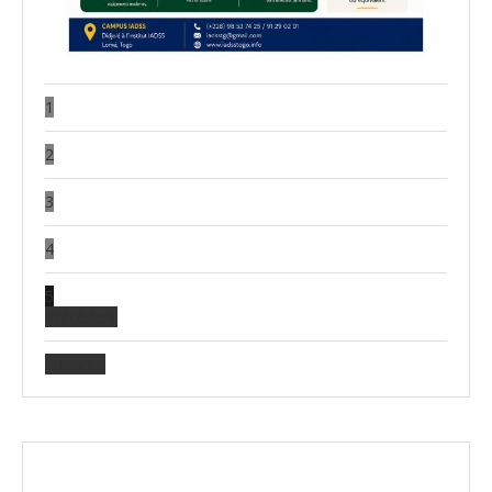
1
2
3
4
5
Précédent
Suivante