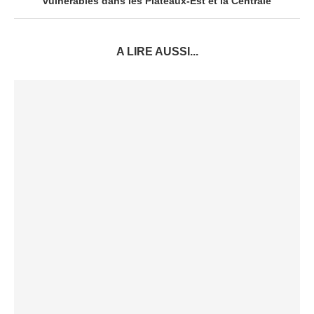
vulnérables dans les Plateaux-Est et la Centrale
A LIRE AUSSI...