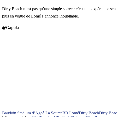
Dirty Beach n’est pas qu’une simple soirée : c’est une expérience sensori
plus en vogue de Lomé s’annonce inoubliable.
@Gapola
Baudoin Stadium d’Agoè La Source
BB Lomé
Dirty Beach
Dirty Beach