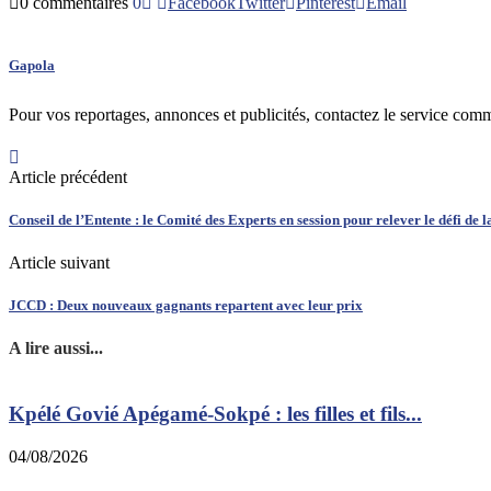
0 commentaires
0
Facebook
Twitter
Pinterest
Email
Gapola
Pour vos reportages, annonces et publicités, contactez le service com
Article précédent
Conseil de l’Entente : le Comité des Experts en session pour relever le défi de 
Article suivant
JCCD : Deux nouveaux gagnants repartent avec leur prix
A lire aussi...
Kpélé Govié Apégamé-Sokpé : les filles et fils...
04/08/2026