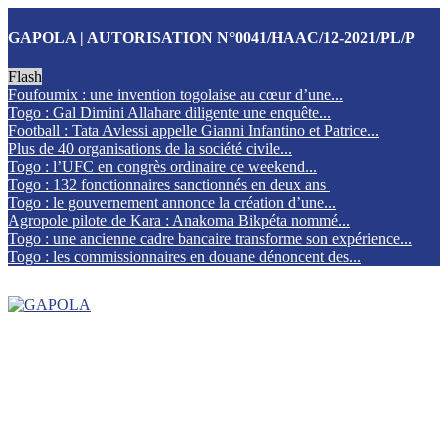
GAPOLA | AUTORISATION N°0041/HAAC/12-2021/PL/P
Flash
Foufoumix : une invention togolaise au cœur d’une...
Togo : Gal Dimini Allahare diligente une enquête...
Football : Tata Avlessi appelle Gianni Infantino et Patrice...
Plus de 40 organisations de la société civile...
Togo : l’UFC en congrès ordinaire ce weekend...
Togo : 132 fonctionnaires sanctionnés en deux ans
Togo : le gouvernement annonce la création d’une...
Agropole pilote de Kara : Anakoma Bikpéta nommé...
Togo : une ancienne cadre bancaire transforme son expérience...
Togo : les commissionnaires en douane dénoncent des...