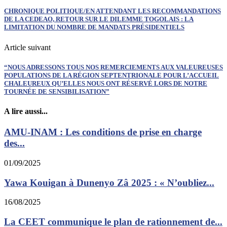
CHRONIQUE POLITIQUE/EN ATTENDANT LES RECOMMANDATIONS
DE LA CEDEAO, RETOUR SUR LE DILEMME TOGOLAIS : LA
LIMITATION DU NOMBRE DE MANDATS PRÉSIDENTIELS
Article suivant
“NOUS ADRESSONS TOUS NOS REMERCIEMENTS AUX VALEUREUSES
POPULATIONS DE LA RÉGION SEPTENTRIONALE POUR L’ACCUEIL
CHALEUREUX QU’ELLES NOUS ONT RÉSERVÉ LORS DE NOTRE
TOURNÉE DE SENSIBILISATION”
A lire aussi...
AMU-INAM : Les conditions de prise en charge
des...
01/09/2025
Yawa Kouigan à Dunenyo Zâ 2025 : « N’oubliez...
16/08/2025
La CEET communique le plan de rationnement de...