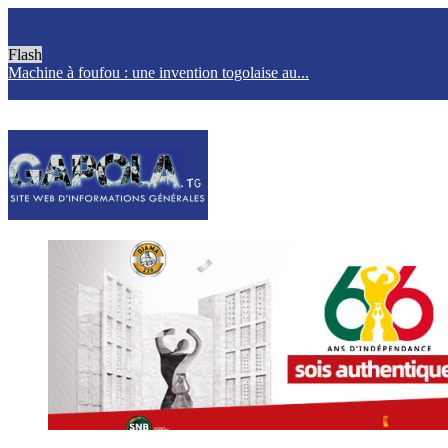
Flash
Machine à foufou : une invention togolaise au...