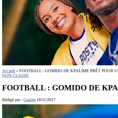
Accueil
»
FOOTBALL : GOMIDO DE KPALIME PRÊT POUR U
NON CLASSÉ
FOOTBALL : GOMIDO DE KPA
Rédigé par :
Gapola
18/11/2017