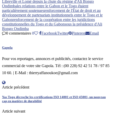
Libreville et Lomé depuis la chute du régime d'Ali Bongo
Ondimba
les relations entre le Gabon et le Togo étaient
particulièrement soutenues
renforcement de l'État de droit et au
développement de partenariats institutionnels entre le Togo et le
Gabon
renforcement de la coopération entre les juridictions
constitutionnelles du Togo et du Gabon
sous la présidence d'Ali
Bongo Ondimba
0 commentaires
0
Facebook
Twitter
Pinterest
Email
Gapola
Pour vos reportages, annonces et publicités, contactez le service
commercial de votre site Gapola. Tél : (00 228) 92 42 51 78 / 97 85
10 60. | E-Mail : thierryaffanoukoe@gmail.com
Article précédent
Yas Togo décroche les certifications ISO 14001 et ISO 45001, un nouveau
cap en matière de durabilité
Article suivant