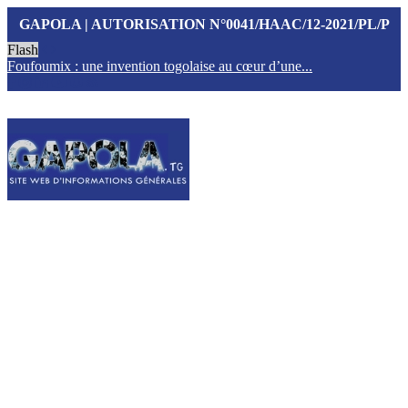
GAPOLA | AUTORISATION N°0041/HAAC/12-2021/PL/P
Flash
Foufoumix : une invention togolaise au cœur d’une...
T