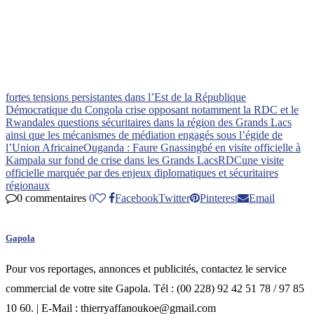
fortes tensions persistantes dans l’Est de la République
Démocratique du Congo
la crise opposant notamment la RDC et le
Rwanda
les questions sécuritaires dans la région des Grands Lacs
ainsi que les mécanismes de médiation engagés sous l’égide de
l’Union Africaine
Ouganda : Faure Gnassingbé en visite officielle à
Kampala sur fond de crise dans les Grands Lacs
RDC
une visite
officielle marquée par des enjeux diplomatiques et sécuritaires
régionaux
0 commentaires
0
Facebook
Twitter
Pinterest
Email
Gapola
Pour vos reportages, annonces et publicités, contactez le service
commercial de votre site Gapola. Tél : (00 228) 92 42 51 78 / 97 85
10 60. | E-Mail : thierryaffanoukoe@gmail.com