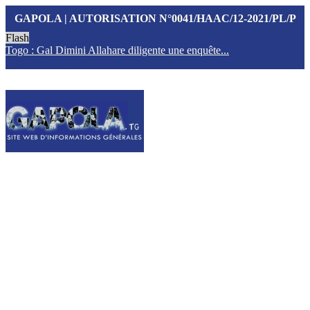
GAPOLA | AUTORISATION N°0041/HAAC/12-2021/PL/P
Flash
Togo : Gal Dimini Allahare diligente une enquête...
F