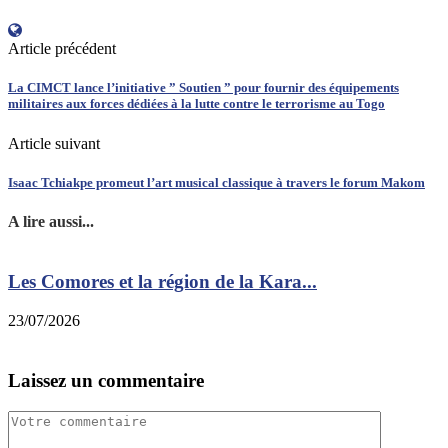
Article précédent
La CIMCT lance l’initiative ” Soutien ” pour fournir des équipements
militaires aux forces dédiées à la lutte contre le terrorisme au Togo
Article suivant
Isaac Tchiakpe promeut l’art musical classique à travers le forum Makom
A lire aussi...
Les Comores et la région de la Kara...
23/07/2026
1
Laissez un commentaire