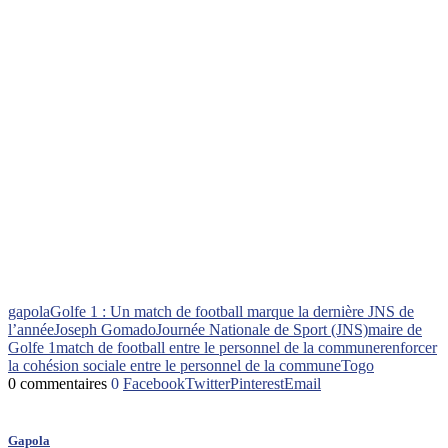
gapola
Golfe 1 : Un match de football marque la dernière JNS de
l’année
Joseph Gomado
Journée Nationale de Sport (JNS)
maire de
Golfe 1
match de football entre le personnel de la commune
renforcer
la cohésion sociale entre le personnel de la commune
Togo
0 commentaires
0
Facebook
Twitter
Pinterest
Email
Gapola