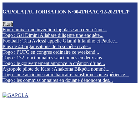
GAPOLA | AUTORISATION N°0041/HAAC/12-2021/PL/P
Flash
Foufoumix : une invention togolaise au cœur d’une...
Togo : Gal Dimini Allahare diligente une enquête...
Football : Tata Avlessi appelle Gianni Infantino et Patrice...
Plus de 40 organisations de la société civile...
Togo : l’UFC en congrès ordinaire ce weekend...
Togo : 132 fonctionnaires sanctionnés en deux ans
Togo : le gouvernement annonce la création d’une...
Agropole pilote de Kara : Anakoma Bikpéta nommé...
Togo : une ancienne cadre bancaire transforme son expérience...
Togo : les commissionnaires en douane dénoncent des...