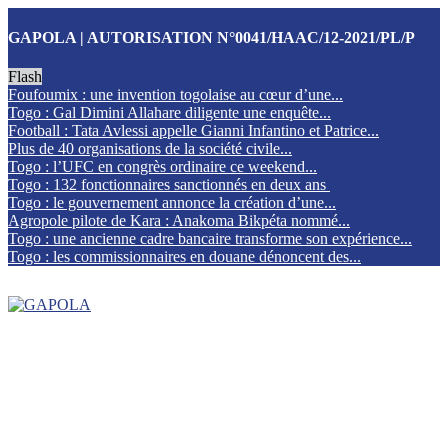
GAPOLA | AUTORISATION N°0041/HAAC/12-2021/PL/P
Flash
Foufoumix : une invention togolaise au cœur d’une...
Togo : Gal Dimini Allahare diligente une enquête...
Football : Tata Avlessi appelle Gianni Infantino et Patrice...
Plus de 40 organisations de la société civile...
Togo : l’UFC en congrès ordinaire ce weekend...
Togo : 132 fonctionnaires sanctionnés en deux ans
Togo : le gouvernement annonce la création d’une...
Agropole pilote de Kara : Anakoma Bikpéta nommé...
Togo : une ancienne cadre bancaire transforme son expérience...
Togo : les commissionnaires en douane dénoncent des...