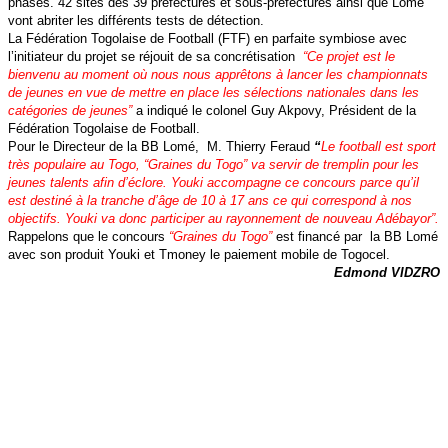
phases. 42 sites des 39 préfectures et sous-préfectures ainsi que Lomé
vont abriter les différents tests de détection.
La Fédération Togolaise de Football (FTF) en parfaite symbiose avec
l’initiateur du projet se réjouit de sa concrétisation
“Ce projet est le
bienvenu au moment où nous nous apprêtons à lancer les championnats
de jeunes en vue de mettre en place les sélections nationales dans les
catégories de jeunes”
a indiqué le colonel Guy Akpovy, Président de la
Fédération Togolaise de Football.
Pour le Directeur de la BB Lomé,
M. Thierry Feraud
“
Le football est sport
très populaire au Togo, “Graines du Togo” va servir de tremplin pour les
jeunes talents afin d’éclore. Youki accompagne ce concours parce qu’il
est destiné à la tranche d’âge de 10 à 17 ans ce qui correspond à nos
objectifs. Youki va donc participer au rayonnement de nouveau Adébayor”.
Rappelons que le concours
“Graines du Togo”
est financé par
la BB Lomé
avec son produit Youki et Tmoney le paiement mobile de Togocel.
Edmond VIDZRO