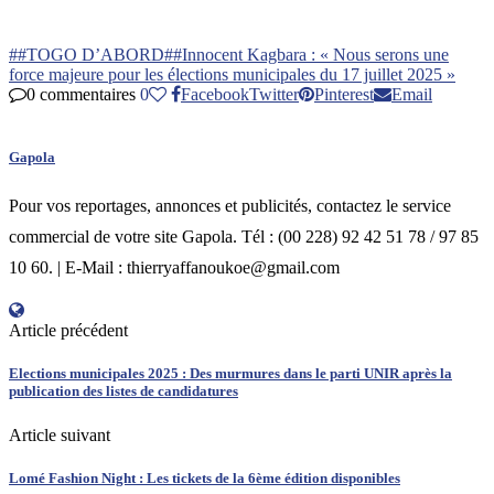
##TOGO D’ABORD##
Innocent Kagbara : « Nous serons une
force majeure pour les élections municipales du 17 juillet 2025 »
0 commentaires
0
Facebook
Twitter
Pinterest
Email
Gapola
Pour vos reportages, annonces et publicités, contactez le service
commercial de votre site Gapola. Tél : (00 228) 92 42 51 78 / 97 85
10 60. | E-Mail : thierryaffanoukoe@gmail.com
Article précédent
Elections municipales 2025 : Des murmures dans le parti UNIR après la
publication des listes de candidatures
Article suivant
Lomé Fashion Night : Les tickets de la 6ème édition disponibles