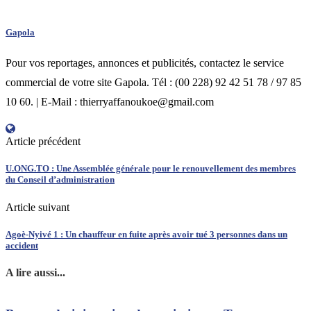
Gapola
Pour vos reportages, annonces et publicités, contactez le service
commercial de votre site Gapola. Tél : (00 228) 92 42 51 78 / 97 85
10 60. | E-Mail : thierryaffanoukoe@gmail.com
Article précédent
U.ONG.TO : Une Assemblée générale pour le renouvellement des membres
du Conseil d’administration
Article suivant
Agoè-Nyivé 1 : Un chauffeur en fuite après avoir tué 3 personnes dans un
accident
A lire aussi...