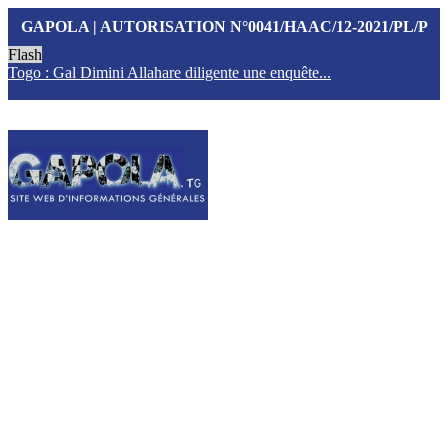
GAPOLA | AUTORISATION N°0041/HAAC/12-2021/PL/P
Flash
Togo : Gal Dimini Allahare diligente une enquête...
F