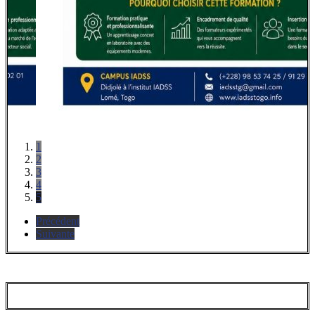
1
2
3
4
5
Précédent
Suivante