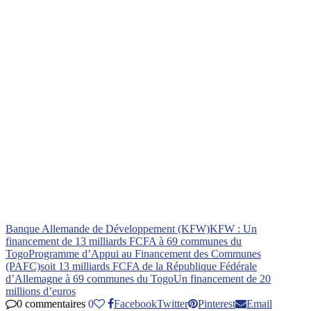
Banque Allemande de Développement (KFW)
KFW : Un
financement de 13 milliards FCFA à 69 communes du
Togo
Programme d’Appui au Financement des Communes
(PAFC)
soit 13 milliards FCFA de la République Fédérale
d’Allemagne à 69 communes du Togo
Un financement de 20
millions d’euros
0 commentaires
0
Facebook
Twitter
Pinterest
Email