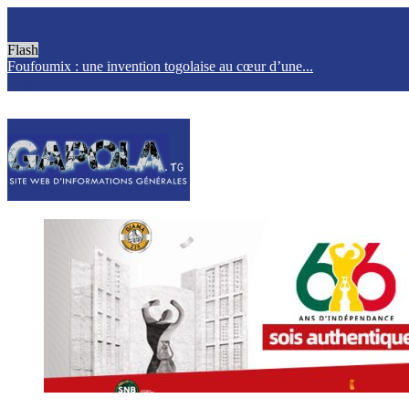
Flash
Foufoumix : une invention togolaise au cœur d’une...