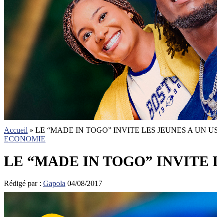
Accueil
»
LE “MADE IN TOGO” INVITE LES JEUNES A UN 
ECONOMIE
LE “MADE IN TOGO” INVITE 
Rédigé par :
Gapola
04/08/2017