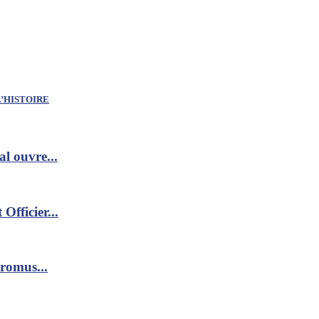
L’HISTOIRE
al ouvre...
fficier...
promus...