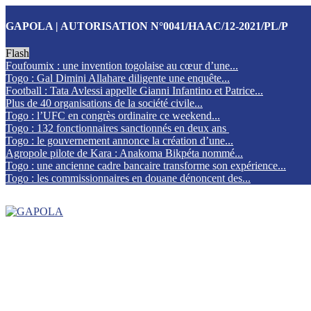
GAPOLA | AUTORISATION N°0041/HAAC/12-2021/PL/P
Flash
Foufoumix : une invention togolaise au cœur d’une...
Togo : Gal Dimini Allahare diligente une enquête...
Football : Tata Avlessi appelle Gianni Infantino et Patrice...
Plus de 40 organisations de la société civile...
Togo : l’UFC en congrès ordinaire ce weekend...
Togo : 132 fonctionnaires sanctionnés en deux ans
Togo : le gouvernement annonce la création d’une...
Agropole pilote de Kara : Anakoma Bikpéta nommé...
Togo : une ancienne cadre bancaire transforme son expérience...
Togo : les commissionnaires en douane dénoncent des...