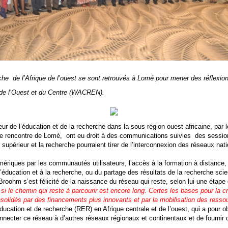
rche de l’Afrique de l’ouest se sont retrouvés à Lomé pour mener des réflexio
 de l’Ouest et du Centre (WACREN).
 de l’éducation et de la recherche dans la sous-région ouest africaine, par 
te rencontre de Lomé, ont eu droit à des communications suivies des sessio
t supérieur et la recherche pourraient tirer de l’interconnexion des réseaux n
mériques par les communautés utilisateurs, l’accès à la formation à distance
éducation et à la recherche, ou du partage des résultats de la recherche scien
roohm s’est félicité de la naissance du réseau qui reste, selon lui une étape
si le chemin qui reste à parcourir est encore long. Certes les bases pour la c
nsolidés par des financements plus innovants et par la mobilisation des ress
cation et de recherche (RER) en Afrique centrale et de l’ouest, qui a pour obj
nnecter ce réseau à d’autres réseaux régionaux et continentaux et de fournir de