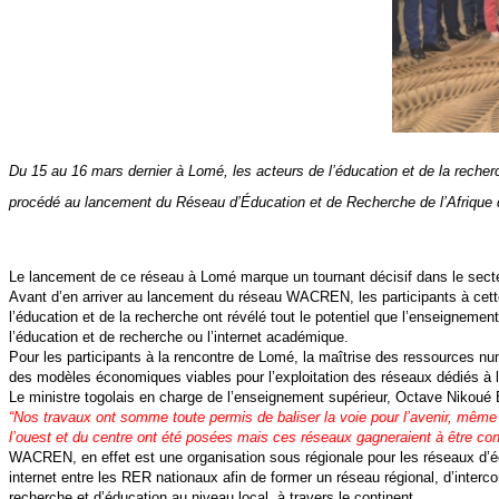
Du 15 au 16 mars dernier à Lomé, les acteurs de l’éducation et de la reche
procédé au lancement du Réseau d’Éducation et de Recherche de l’Afrique
Le lancement de ce réseau à Lomé marque un tournant décisif dans le secteur
Avant d’en arriver au lancement du réseau WACREN, les participants à cet
l’éducation et de la recherche ont révélé tout le potentiel que l’enseignemen
l’éducation et de recherche ou l’internet académique.
Pour les participants à la rencontre de Lomé, la maîtrise des ressources nu
des modèles économiques viables pour l’exploitation des réseaux dédiés à l’
Le ministre togolais en charge de l’enseignement supérieur, Octave Nikoué B
“Nos travaux ont somme toute permis de baliser la voie pour l’avenir, même 
l’ouest et du centre ont été posées mais ces réseaux gagneraient à être co
WACREN, en effet est une organisation sous régionale pour les réseaux d’édu
internet entre les RER nationaux afin de former un réseau régional, d’interco
recherche et d’éducation au niveau local, à travers le continent.