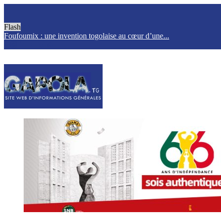
Flash
Foufoumix : une invention togolaise au cœur d’une...