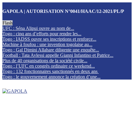
GAPOLA | AUTORISATION N°0041/HAAC/12-2021/PL/P
Flash
UFC : Séna Alipui ouvre au nom de...
Togo : cinq ans d’efforts pour rendre les...
Togo : IADSS ouvre ses inscriptions et renforce...
Machine à foufou : une invention togolaise au...
Togo : Gal Dimini Allahare diligente une enquête...
Football : Tata Avlessi appelle Gianni Infantino et Patrice...
Plus de 40 organisations de la société civile...
Togo : l’UFC en congrès ordinaire ce weekend...
Togo : 132 fonctionnaires sanctionnés en deux ans
Togo : le gouvernement annonce la création d’une...