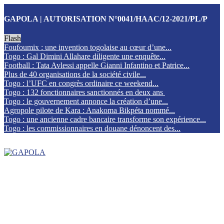
GAPOLA | AUTORISATION N°0041/HAAC/12-2021/PL/P
Flash
Foufoumix : une invention togolaise au cœur d’une...
Togo : Gal Dimini Allahare diligente une enquête...
Football : Tata Avlessi appelle Gianni Infantino et Patrice...
Plus de 40 organisations de la société civile...
Togo : l’UFC en congrès ordinaire ce weekend...
Togo : 132 fonctionnaires sanctionnés en deux ans
Togo : le gouvernement annonce la création d’une...
Agropole pilote de Kara : Anakoma Bikpéta nommé...
Togo : une ancienne cadre bancaire transforme son expérience...
Togo : les commissionnaires en douane dénoncent des...