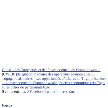
Conseil des Entreprises et de l'Investissement du Commonwealth
(CWEIC)
délégation togolaise des opérateurs économiques du
Togo
gapola
Londres : Les opportunités d’affaires au Togo présentées
aux investisseurs du Commonwealth
priorités économiques du Togo
et les offres de partenariats
Togo
0 commentaires
0
Facebook
Twitter
Pinterest
Email
Gapola