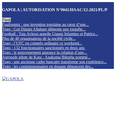
GAPOLA | AUTORISATION N°0041/HAAC/12-2021/PL/P
Flash
Foufoumix : une invention togolaise au cœur d’une...
Togo : Gal Dimini Allahare diligente une enquête...
Football : Tata Avlessi appelle Gianni Infantino et Patrice...
Plus de 40 organisations de la société civile...
Togo : l’UFC en congrès ordinaire ce weekend...
Togo : 132 fonctionnaires sanctionnés en deux ans
Togo : le gouvernement annonce la création d’une...
Agropole pilote de Kara : Anakoma Bikpéta nommé...
Togo : une ancienne cadre bancaire transforme son expérience...
Togo : les commissionnaires en douane dénoncent des...