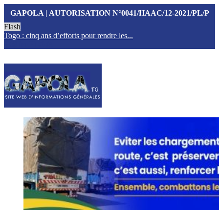
GAPOLA | AUTORISATION N°0041/HAAC/12-2021/PL/P
Flash
Togo : cinq ans d’efforts pour rendre les...
T