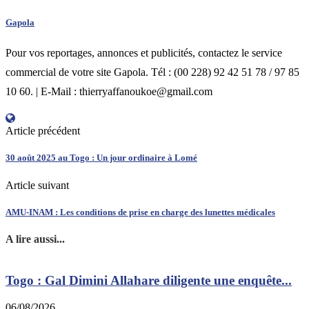
Gapola
Pour vos reportages, annonces et publicités, contactez le service
commercial de votre site Gapola. Tél : (00 228) 92 42 51 78 / 97 85
10 60. | E-Mail : thierryaffanoukoe@gmail.com
Article précédent
30 août 2025 au Togo : Un jour ordinaire à Lomé
Article suivant
AMU-INAM : Les conditions de prise en charge des lunettes médicales
A lire aussi...
Togo : Gal Dimini Allahare diligente une enquête...
06/08/2026
0