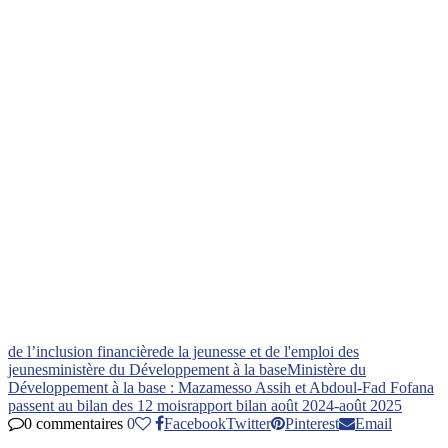
de l’inclusion financière
de la jeunesse et de l'emploi des
jeunes
ministère du Développement à la base
Ministère du
Développement à la base : Mazamesso Assih et Abdoul-Fad Fofana
passent au bilan des 12 mois
rapport bilan août 2024-août 2025
0 commentaires
0
Facebook
Twitter
Pinterest
Email