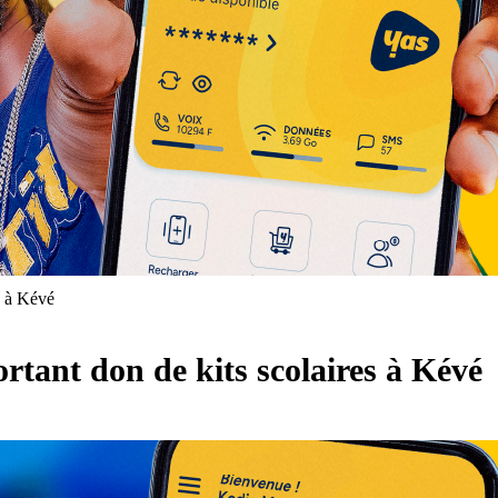
s à Kévé
ortant don de kits scolaires à Kévé