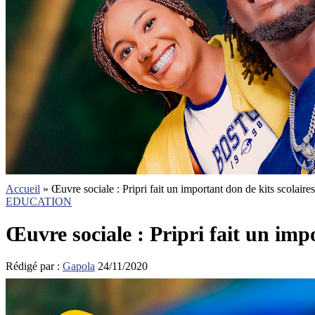
Accueil
»
Œuvre sociale : Pripri fait un important don de kits scolaire
EDUCATION
Œuvre sociale : Pripri fait un imp
Rédigé par :
Gapola
24/11/2020