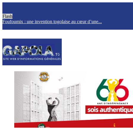
Flash
Foufoumix : une invention togolaise au cœur d’une...