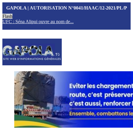
GAPOLA | AUTORISATION N°0041/HAAC/12-2021/PL/P
Flash
UFC : Séna Alipui ouvre au nom de...
T