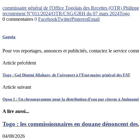
commissaire général de l'Office Togolais des Recettes (OTR) Philip
recrutement N°011/2024/OTR/CSG/GRH du 07 mars 2024
Togo
0 commentaires
0
Facebook
Twitter
Pinterest
Email
Gapola
Pour vos reportages, annonces et publicités, contactez le service com
Article précédent
Togo : Gal Dimini Allahare, de l’aéroport à l’Etat-major général des FAT
Article suivant
Ogou 1 : Un chronogramme pour la distribution d’eau par citerne à Atakpamé
A lire aussi...
Togo : les commissionnaires en douane dénoncent des.
04/08/2026