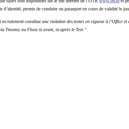
 par salles sont disponibles sur le site internet de l’OTR
www.otr.tg
et pe
le d’identité, permis de conduire ou passeport en cours de validité le jour
t recrutement constitue une violation des textes en vigueur à l’Office e
a Tmoney ou Flooz ni avant, ni après le Test ”
.