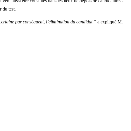
uvent aussi être consultés dans les lieux de dépôts de candidatures à
 du test.
t certaine par conséquent, l’élimination du candidat ”
a expliqué M.