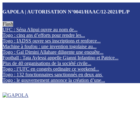
GAPOLA | AUTORISATION N°0041/HAAC/12-2021/PL/P
Flash
UFC : Séna Alipui ouvre au nom de...
Togo : cinq ans d’efforts pour rendre les...
Togo : IADSS ouvre ses inscriptions et renforce...
Machine à foufou : une invention togolaise au...
Togo : Gal Dimini Allahare diligente une enquête...
Football : Tata Avlessi appelle Gianni Infantino et Patrice...
Plus de 40 organisations de la société civile...
Togo : l’UFC en congrès ordinaire ce weekend...
Togo : 132 fonctionnaires sanctionnés en deux ans
Togo : le gouvernement annonce la création d’une...