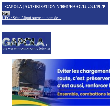
GAPOLA | AUTORISATION N°0041/HAAC/12-2021/PL/P
Flash
UFC : Séna Alipui ouvre au nom de...
T