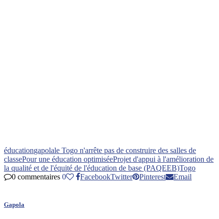
éducation
gapola
le Togo n'arrête pas de construire des salles de
classe
Pour une éducation optimisée
Projet d'appui à l'amélioration de
la qualité et de l'équité de l'éducation de base (PAQEEB)
Togo
0 commentaires
0
Facebook
Twitter
Pinterest
Email
Gapola