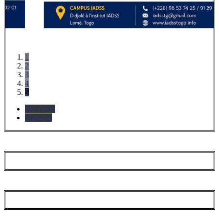
1
2
3
4
5
Précédent
Suivante