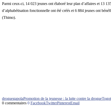
Parmi ceux-ci, 14 023 jeunes ont élaboré leur plan d’affaires et 13 13
d’alphabétisation fonctionnelle ont été créés et 6 884 jeunes ont bénéf
(Thimo).
drogue
gapola
Promotion de la jeunesse : la lutte contre la drogue
Togo
0 commentaires
0
Facebook
Twitter
Pinterest
Email