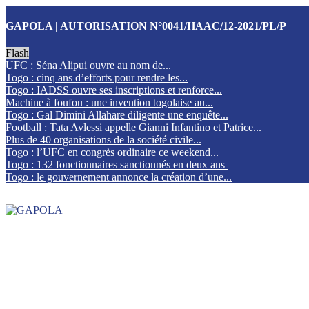
GAPOLA | AUTORISATION N°0041/HAAC/12-2021/PL/P
Flash
UFC : Séna Alipui ouvre au nom de...
Togo : cinq ans d’efforts pour rendre les...
Togo : IADSS ouvre ses inscriptions et renforce...
Machine à foufou : une invention togolaise au...
Togo : Gal Dimini Allahare diligente une enquête...
Football : Tata Avlessi appelle Gianni Infantino et Patrice...
Plus de 40 organisations de la société civile...
Togo : l’UFC en congrès ordinaire ce weekend...
Togo : 132 fonctionnaires sanctionnés en deux ans
Togo : le gouvernement annonce la création d’une...