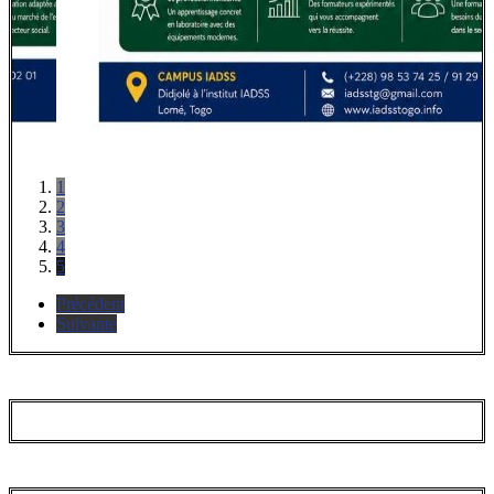
1
2
3
4
5
Précédent
Suivante