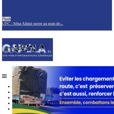
Flash
UFC : Séna Alipui ouvre au nom de...
T
ACCUEIL
QUI SOMMES-NOUS?
POLITIQUE
SOCIETE
SPORTS