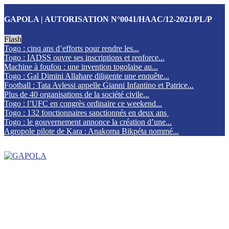
GAPOLA | AUTORISATION N°0041/HAAC/12-2021/PL/P
Flash
Togo : cinq ans d’efforts pour rendre les...
Togo : IADSS ouvre ses inscriptions et renforce...
Machine à foufou : une invention togolaise au...
Togo : Gal Dimini Allahare diligente une enquête...
Football : Tata Avlessi appelle Gianni Infantino et Patrice...
Plus de 40 organisations de la société civile...
Togo : l’UFC en congrès ordinaire ce weekend...
Togo : 132 fonctionnaires sanctionnés en deux ans
Togo : le gouvernement annonce la création d’une...
Agropole pilote de Kara : Anakoma Bikpéta nommé...