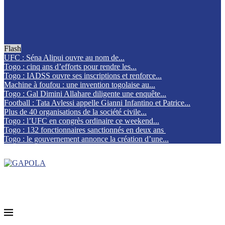
Flash
UFC : Séna Alipui ouvre au nom de...
Togo : cinq ans d’efforts pour rendre les...
Togo : IADSS ouvre ses inscriptions et renforce...
Machine à foufou : une invention togolaise au...
Togo : Gal Dimini Allahare diligente une enquête...
Football : Tata Avlessi appelle Gianni Infantino et Patrice...
Plus de 40 organisations de la société civile...
Togo : l’UFC en congrès ordinaire ce weekend...
Togo : 132 fonctionnaires sanctionnés en deux ans
Togo : le gouvernement annonce la création d’une...