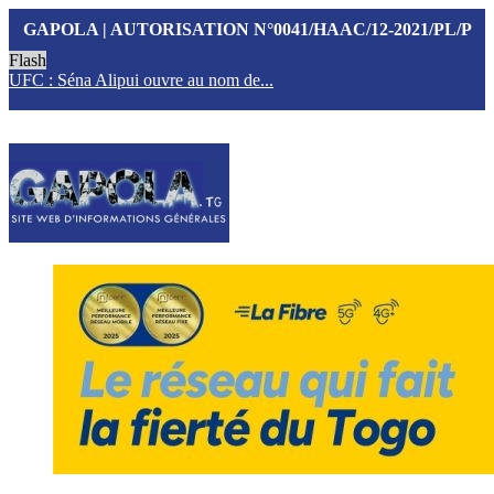
GAPOLA | AUTORISATION N°0041/HAAC/12-2021/PL/P
Flash
UFC : Séna Alipui ouvre au nom de...
T