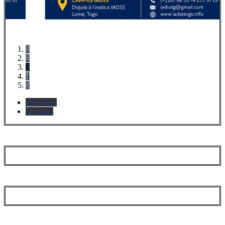
1
2
3
4
5
Précédent
Suivante