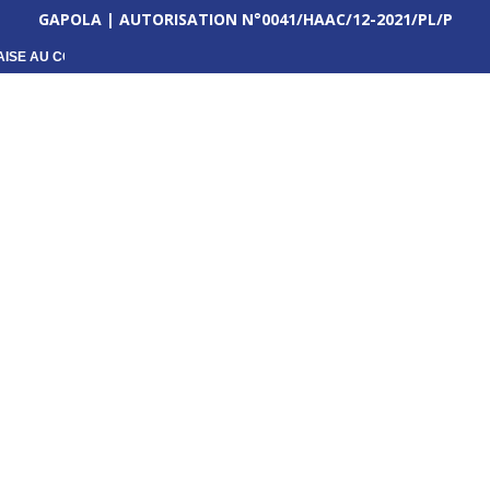
GAPOLA | AUTORISATION N°0041/HAAC/12-2021/PL/P
ISE AU CŒUR D’UNE...