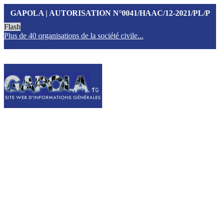
GAPOLA | AUTORISATION N°0041/HAAC/12-2021/PL/P
Flash
Plus de 40 organisations de la société civile...
T