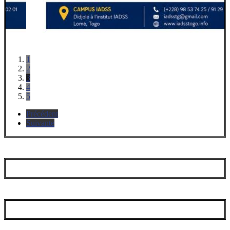
1
2
3
4
5
Précédent
Suivante