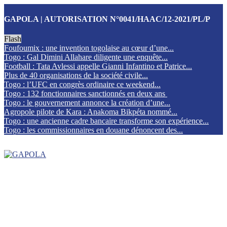
GAPOLA | AUTORISATION N°0041/HAAC/12-2021/PL/P
Flash
Foufoumix : une invention togolaise au cœur d’une...
Togo : Gal Dimini Allahare diligente une enquête...
Football : Tata Avlessi appelle Gianni Infantino et Patrice...
Plus de 40 organisations de la société civile...
Togo : l’UFC en congrès ordinaire ce weekend...
Togo : 132 fonctionnaires sanctionnés en deux ans
Togo : le gouvernement annonce la création d’une...
Agropole pilote de Kara : Anakoma Bikpéta nommé...
Togo : une ancienne cadre bancaire transforme son expérience...
Togo : les commissionnaires en douane dénoncent des...