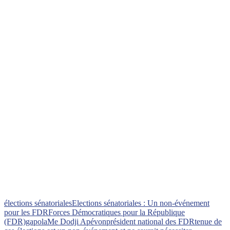
élections sénatoriales
Elections sénatoriales : Un non-événement
pour les FDR
Forces Démocratiques pour la République
(FDR)
gapola
Me Dodji Apévon
président national des FDR
tenue de