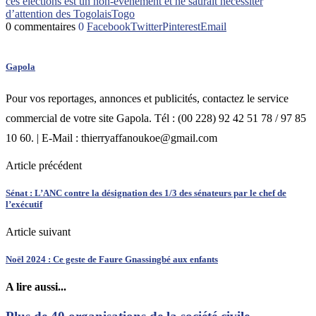
ces élections est un non-événement et ne saurait nécessiter
d’attention des Togolais
Togo
0 commentaires
0
Facebook
Twitter
Pinterest
Email
Gapola
Pour vos reportages, annonces et publicités, contactez le service
commercial de votre site Gapola. Tél : (00 228) 92 42 51 78 / 97 85
10 60. | E-Mail : thierryaffanoukoe@gmail.com
Article précédent
Sénat : L’ANC contre la désignation des 1/3 des sénateurs par le chef de
l’exécutif
Article suivant
Noël 2024 : Ce geste de Faure Gnassingbé aux enfants
A lire aussi...