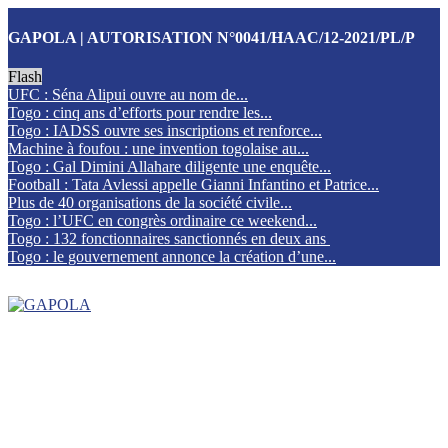
GAPOLA | AUTORISATION N°0041/HAAC/12-2021/PL/P
Flash
UFC : Séna Alipui ouvre au nom de...
Togo : cinq ans d’efforts pour rendre les...
Togo : IADSS ouvre ses inscriptions et renforce...
Machine à foufou : une invention togolaise au...
Togo : Gal Dimini Allahare diligente une enquête...
Football : Tata Avlessi appelle Gianni Infantino et Patrice...
Plus de 40 organisations de la société civile...
Togo : l’UFC en congrès ordinaire ce weekend...
Togo : 132 fonctionnaires sanctionnés en deux ans
Togo : le gouvernement annonce la création d’une...