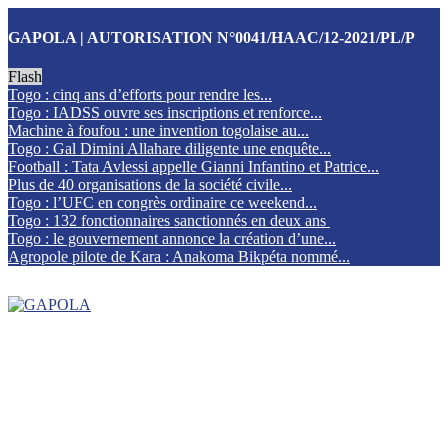
GAPOLA | AUTORISATION N°0041/HAAC/12-2021/PL/P
Flash
Togo : cinq ans d’efforts pour rendre les...
Togo : IADSS ouvre ses inscriptions et renforce...
Machine à foufou : une invention togolaise au...
Togo : Gal Dimini Allahare diligente une enquête...
Football : Tata Avlessi appelle Gianni Infantino et Patrice...
Plus de 40 organisations de la société civile...
Togo : l’UFC en congrès ordinaire ce weekend...
Togo : 132 fonctionnaires sanctionnés en deux ans
Togo : le gouvernement annonce la création d’une...
Agropole pilote de Kara : Anakoma Bikpéta nommé...