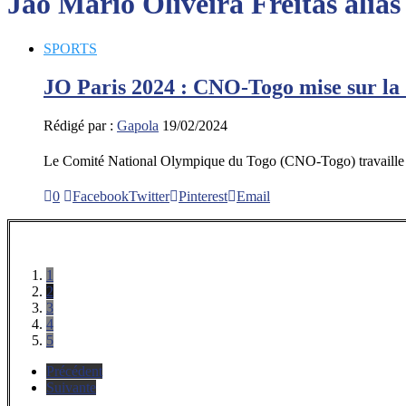
Jao Mario Oliveira Freitas ali
SPORTS
JO Paris 2024 : CNO-Togo mise sur la q
Rédigé par :
Gapola
19/02/2024
Le Comité National Olympique du Togo (CNO-Togo) travaille à 
0
Facebook
Twitter
Pinterest
Email
1
2
3
4
5
Précédent
Suivante