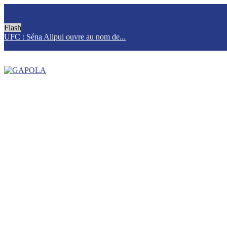
Flash
UFC : Séna Alipui ouvre au nom de...