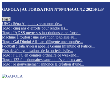
GAPOLA | AUTORISATION N°0041/HAAC/12-2021/PL/P
Flash
UFC : Séna Alipui ouvre au nom de...
Togo : cinq ans d’efforts pour rendre les...
Togo : IADSS ouvre ses inscriptions et renforce...
Machine à foufou : une invention togolaise au...
Togo : Gal Dimini Allahare diligente une enquête...
Football : Tata Avlessi appelle Gianni Infantino et Patrice...
Plus de 40 organisations de la société civile...
Togo : l’UFC en congrès ordinaire ce weekend...
Togo : 132 fonctionnaires sanctionnés en deux ans
Togo : le gouvernement annonce la création d’une...