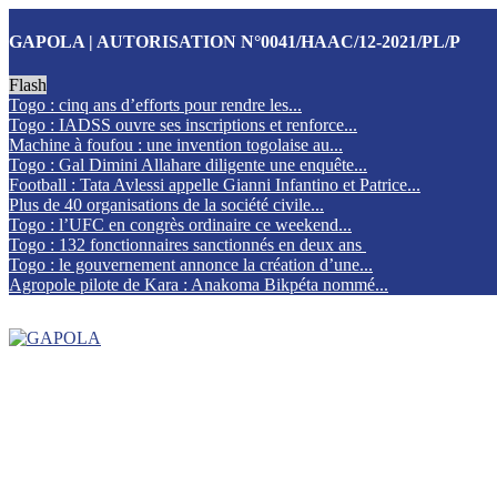
GAPOLA | AUTORISATION N°0041/HAAC/12-2021/PL/P
Flash
Togo : cinq ans d’efforts pour rendre les...
Togo : IADSS ouvre ses inscriptions et renforce...
Machine à foufou : une invention togolaise au...
Togo : Gal Dimini Allahare diligente une enquête...
Football : Tata Avlessi appelle Gianni Infantino et Patrice...
Plus de 40 organisations de la société civile...
Togo : l’UFC en congrès ordinaire ce weekend...
Togo : 132 fonctionnaires sanctionnés en deux ans
Togo : le gouvernement annonce la création d’une...
Agropole pilote de Kara : Anakoma Bikpéta nommé...