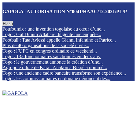
GAPOLA | AUTORISATION N°0041/HAAC/12-2021/PL/P
Flash
Foufoumix : une invention togolaise au cœur d’une...
Togo : Gal Dimini Allahare diligente une enquête...
Football : Tata Avlessi appelle Gianni Infantino et Patrice...
Plus de 40 organisations de la société civile...
Togo : l’UFC en congrès ordinaire ce weekend...
Togo : 132 fonctionnaires sanctionnés en deux ans
Togo : le gouvernement annonce la création d’une...
Agropole pilote de Kara : Anakoma Bikpéta nommé...
Togo : une ancienne cadre bancaire transforme son expérience...
Togo : les commissionnaires en douane dénoncent des...