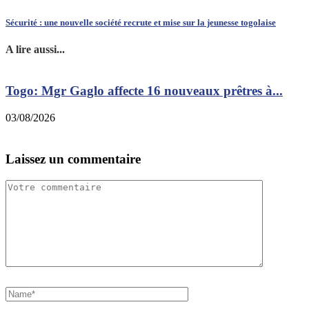
Sécurité : une nouvelle société recrute et mise sur la jeunesse togolaise
A lire aussi...
Togo: Mgr Gaglo affecte 16 nouveaux prêtres à...
03/08/2026
2
Laissez un commentaire