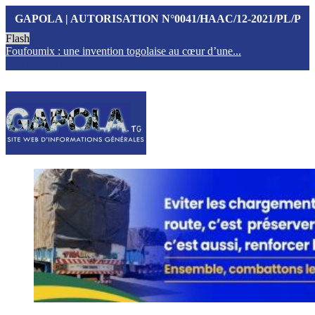
GAPOLA | AUTORISATION N°0041/HAAC/12-2021/PL/P
Flash
Foufoumix : une invention togolaise au cœur d’une...
T