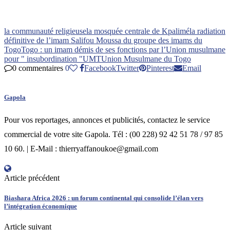
la communauté religieuse
la mosquée centrale de Kpalimé
la radiation
définitive de l’imam Salifou Moussa du groupe des imams du
Togo
Togo : un imam démis de ses fonctions par l’Union musulmane
pour " insubordination "
UMT
Union Musulmane du Togo
0 commentaires
0
Facebook
Twitter
Pinterest
Email
Gapola
Pour vos reportages, annonces et publicités, contactez le service
commercial de votre site Gapola. Tél : (00 228) 92 42 51 78 / 97 85
10 60. | E-Mail : thierryaffanoukoe@gmail.com
Article précédent
Biashara Africa 2026 : un forum continental qui consolide l’élan vers
l’intégration économique
Article suivant