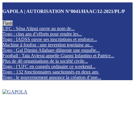
GAPOLA | AUTORISATION N°0041/HAAC/12-2021/PL/P
Flash
UFC : Séna Alipui ouvre au nom de...
Togo : cinq ans d’efforts pour rendre les...
Togo : IADSS ouvre ses inscriptions et renforce...
Machine à foufou : une invention togolaise au...
Togo : Gal Dimini Allahare diligente une enquête...
Football : Tata Avlessi appelle Gianni Infantino et Patrice...
Plus de 40 organisations de la société civile...
Togo : l’UFC en congrès ordinaire ce weekend...
Togo : 132 fonctionnaires sanctionnés en deux ans
Togo : le gouvernement annonce la création d’une...