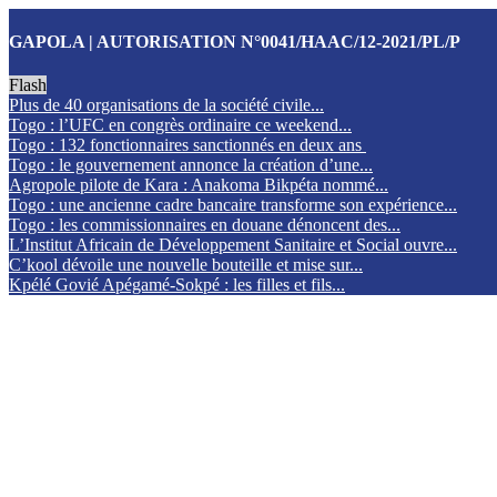
GAPOLA | AUTORISATION N°0041/HAAC/12-2021/PL/P
Flash
Plus de 40 organisations de la société civile...
Togo : l’UFC en congrès ordinaire ce weekend...
Togo : 132 fonctionnaires sanctionnés en deux ans
Togo : le gouvernement annonce la création d’une...
Agropole pilote de Kara : Anakoma Bikpéta nommé...
Togo : une ancienne cadre bancaire transforme son expérience...
Togo : les commissionnaires en douane dénoncent des...
L’Institut Africain de Développement Sanitaire et Social ouvre...
C’kool dévoile une nouvelle bouteille et mise sur...
Kpélé Govié Apégamé-Sokpé : les filles et fils...