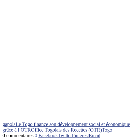
gapola
Le Togo finance son développement social et économique
grâce à l’OTR
Office Togolais des Recettes (OTR)
Togo
0 commentaires
0
Facebook
Twitter
Pinterest
Email