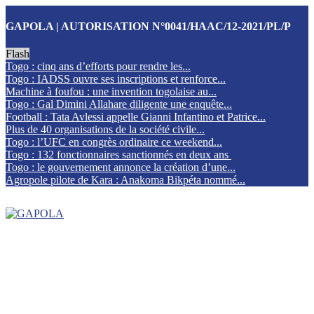
GAPOLA | AUTORISATION N°0041/HAAC/12-2021/PL/P
Flash
Togo : cinq ans d’efforts pour rendre les...
Togo : IADSS ouvre ses inscriptions et renforce...
Machine à foufou : une invention togolaise au...
Togo : Gal Dimini Allahare diligente une enquête...
Football : Tata Avlessi appelle Gianni Infantino et Patrice...
Plus de 40 organisations de la société civile...
Togo : l’UFC en congrès ordinaire ce weekend...
Togo : 132 fonctionnaires sanctionnés en deux ans
Togo : le gouvernement annonce la création d’une...
Agropole pilote de Kara : Anakoma Bikpéta nommé...