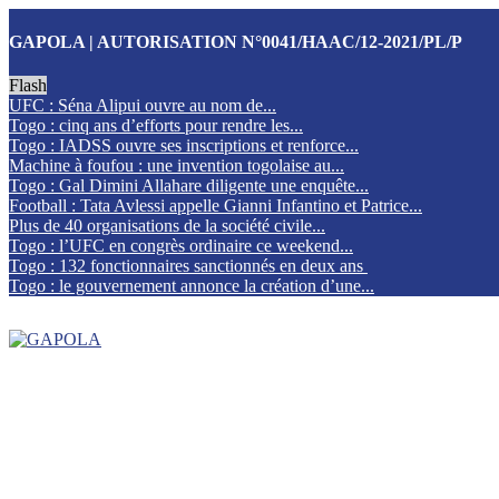
GAPOLA | AUTORISATION N°0041/HAAC/12-2021/PL/P
Flash
UFC : Séna Alipui ouvre au nom de...
Togo : cinq ans d’efforts pour rendre les...
Togo : IADSS ouvre ses inscriptions et renforce...
Machine à foufou : une invention togolaise au...
Togo : Gal Dimini Allahare diligente une enquête...
Football : Tata Avlessi appelle Gianni Infantino et Patrice...
Plus de 40 organisations de la société civile...
Togo : l’UFC en congrès ordinaire ce weekend...
Togo : 132 fonctionnaires sanctionnés en deux ans
Togo : le gouvernement annonce la création d’une...