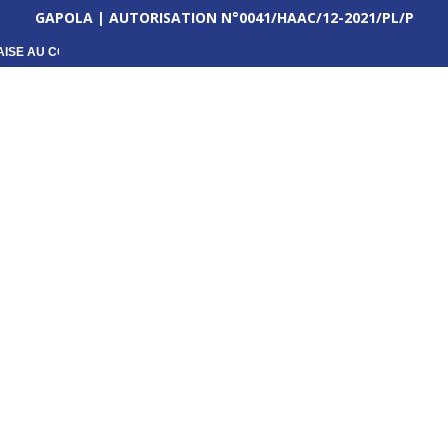
GAPOLA | AUTORISATION N°0041/HAAC/12-2021/PL/P
ISE AU CŒUR D’UNE...