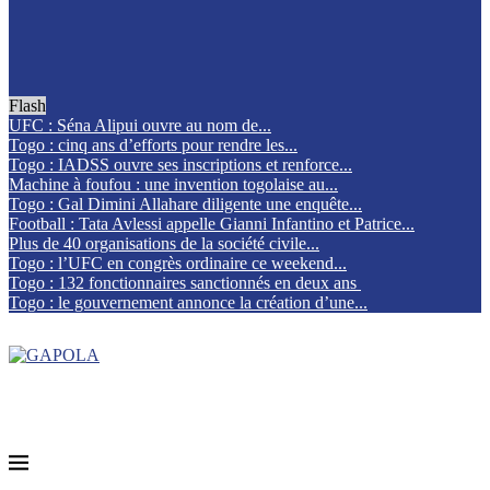
Flash
UFC : Séna Alipui ouvre au nom de...
Togo : cinq ans d’efforts pour rendre les...
Togo : IADSS ouvre ses inscriptions et renforce...
Machine à foufou : une invention togolaise au...
Togo : Gal Dimini Allahare diligente une enquête...
Football : Tata Avlessi appelle Gianni Infantino et Patrice...
Plus de 40 organisations de la société civile...
Togo : l’UFC en congrès ordinaire ce weekend...
Togo : 132 fonctionnaires sanctionnés en deux ans
Togo : le gouvernement annonce la création d’une...