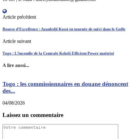
Article précédent
Bourse d’Excellence : Azanledji Kossi en tournée de suivi dans le Golfe
Article suivant
Togo : L’incendie de la Centrale Kekeli Efficient Power maitrisé
A lire aussi...
Togo : les commissionnaires en douane dénoncent
des...
0
04/08/2026
Laissez un commentaire