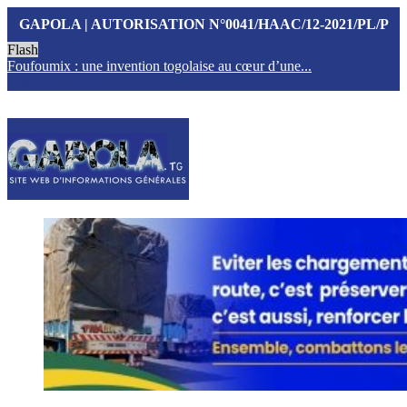
GAPOLA | AUTORISATION N°0041/HAAC/12-2021/PL/P
Flash
Foufoumix : une invention togolaise au cœur d’une...
T