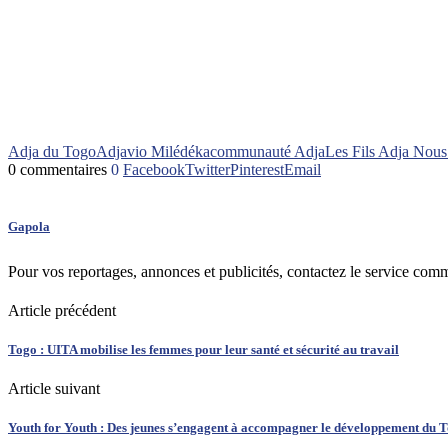
Adja du Togo
Adjavio Milédéka
communauté Adja
Les Fils Adja Nou
0 commentaires
0
Facebook
Twitter
Pinterest
Email
Gapola
Pour vos reportages, annonces et publicités, contactez le service com
Article précédent
Togo : UITA mobilise les femmes pour leur santé et sécurité au travail
Article suivant
Youth for Youth : Des jeunes s’engagent à accompagner le développement du 