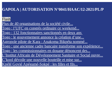
GAPOLA | AUTORISATION N°0041/HAAC/12-2021/PL/P
Flash
Plus de 40 organisations de la société civile...
Togo : l’UFC en congrès ordinaire ce weekend...
Togo : 132 fonctionnaires sanctionnés en deux ans
Togo : le gouvernement annonce la création d’une...
Agropole pilote de Kara : Anakoma Bikpéta nommé...
Togo : une ancienne cadre bancaire transforme son expérience...
Togo : les commissionnaires en douane dénoncent des...
L’Institut Africain de Développement Sanitaire et Social ouvre...
C’kool dévoile une nouvelle bouteille et mise sur...
Kpélé Govié Apégamé-Sokpé : les filles et fils...