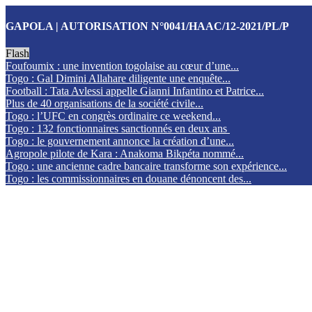
GAPOLA | AUTORISATION N°0041/HAAC/12-2021/PL/P
Flash
Foufoumix : une invention togolaise au cœur d’une...
Togo : Gal Dimini Allahare diligente une enquête...
Football : Tata Avlessi appelle Gianni Infantino et Patrice...
Plus de 40 organisations de la société civile...
Togo : l’UFC en congrès ordinaire ce weekend...
Togo : 132 fonctionnaires sanctionnés en deux ans
Togo : le gouvernement annonce la création d’une...
Agropole pilote de Kara : Anakoma Bikpéta nommé...
Togo : une ancienne cadre bancaire transforme son expérience...
Togo : les commissionnaires en douane dénoncent des...