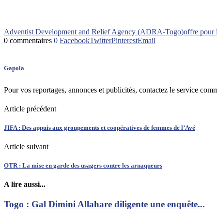
Adventist Development and Relief Agency (ADRA-Togo)
offre pour 
0 commentaires
0
Facebook
Twitter
Pinterest
Email
Gapola
Pour vos reportages, annonces et publicités, contactez le service com
Article précédent
JIFA : Des appuis aux groupements et coopératives de femmes de l’Avé
Article suivant
OTR : La mise en garde des usagers contre les arnaqueurs
A lire aussi...
Togo : Gal Dimini Allahare diligente une enquête...