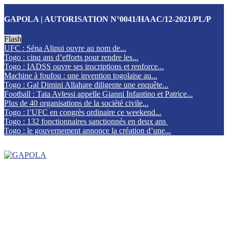
GAPOLA | AUTORISATION N°0041/HAAC/12-2021/PL/P
Flash
UFC : Séna Alipui ouvre au nom de...
Togo : cinq ans d’efforts pour rendre les...
Togo : IADSS ouvre ses inscriptions et renforce...
Machine à foufou : une invention togolaise au...
Togo : Gal Dimini Allahare diligente une enquête...
Football : Tata Avlessi appelle Gianni Infantino et Patrice...
Plus de 40 organisations de la société civile...
Togo : l’UFC en congrès ordinaire ce weekend...
Togo : 132 fonctionnaires sanctionnés en deux ans
Togo : le gouvernement annonce la création d’une...