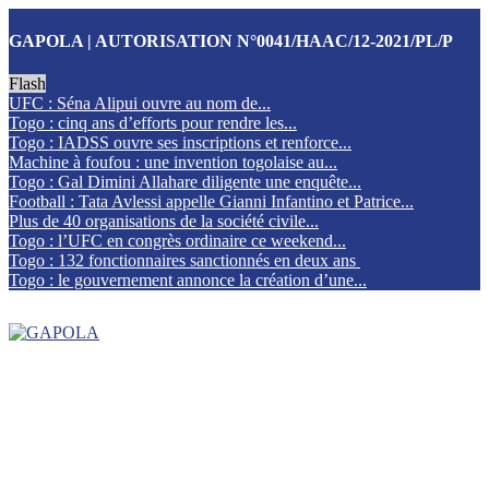
GAPOLA | AUTORISATION N°0041/HAAC/12-2021/PL/P
Flash
UFC : Séna Alipui ouvre au nom de...
Togo : cinq ans d’efforts pour rendre les...
Togo : IADSS ouvre ses inscriptions et renforce...
Machine à foufou : une invention togolaise au...
Togo : Gal Dimini Allahare diligente une enquête...
Football : Tata Avlessi appelle Gianni Infantino et Patrice...
Plus de 40 organisations de la société civile...
Togo : l’UFC en congrès ordinaire ce weekend...
Togo : 132 fonctionnaires sanctionnés en deux ans
Togo : le gouvernement annonce la création d’une...