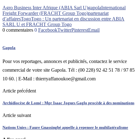
Agro Business Inter Afrique (ABIA Sarl U)
gapola
International
Freight Forwarder (FRACHT Group Togo)
partenariat
d’affaires
Togo
Togo : Un partenariat en discussion entre ABIA
SARL U et FRACHT Group Togo
0 commentaires
0
Facebook
Twitter
Pinterest
Email
Gapola
Pour vos reportages, annonces et publicités, contactez le service
commercial de votre site Gapola. Tél : (00 228) 92 42 51 78 / 97 85
10 60. | E-Mail : thierryaffanoukoe@gmail.com
Article précédent
Archidiocèse de Lomé : Mgr Isaac Jogues Gaglo procède à des nominations
Article suivant
Nations Unies : Faure Gnassingbé appelle à repenser le multilatéralisme