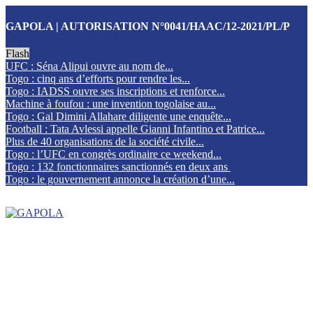
GAPOLA | AUTORISATION N°0041/HAAC/12-2021/PL/P
Flash
UFC : Séna Alipui ouvre au nom de...
Togo : cinq ans d’efforts pour rendre les...
Togo : IADSS ouvre ses inscriptions et renforce...
Machine à foufou : une invention togolaise au...
Togo : Gal Dimini Allahare diligente une enquête...
Football : Tata Avlessi appelle Gianni Infantino et Patrice...
Plus de 40 organisations de la société civile...
Togo : l’UFC en congrès ordinaire ce weekend...
Togo : 132 fonctionnaires sanctionnés en deux ans
Togo : le gouvernement annonce la création d’une...